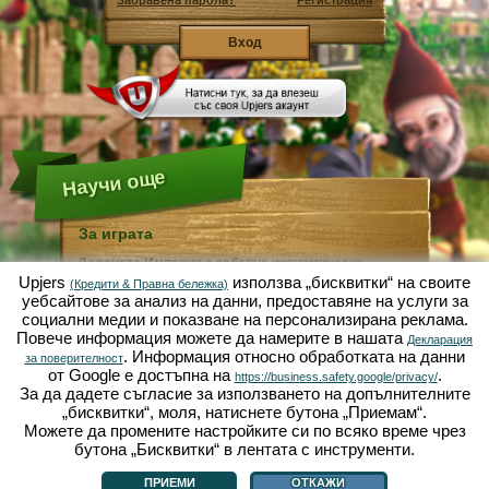
Забравена парола?
Регистрация
Научи още
За играта
Зелената Империя е забавна икономическа
симулация, фокусирана върху градинарството и
Upjers
използва „бисквитки“ на своите
(Кредити & Правна бележка)
земеделието. Като уеб базирана игра, тя върви
уебсайтове за анализ на данни, предоставяне на услуги за
изцяло и само във вашия браузър, без нужда от
социални медии и показване на персонализирана реклама.
допълнително инсталиране или изтегляне!
Повече информация можете да намерите в нашата
Получавайки задачата да бъдете индустриaлно
Декларация
. Информация относно обработката на данни
градинско джудже, Вие ще можете да създадете
за поверителност
своя собствена райска градина. Маруля, моркови,
от Google е достъпна на
.
https://business.safety.google/privacy/
ягоди, спанак или лук - от Вас зависи какво ще
За да дадете съгласие за използването на допълнителните
отглеждате. Посетете приятелския град Зелената
„бисквитки“, моля, натиснете бутона „Приемам“.
Долина, за да търгувате с други играчи, да купувате
Можете да промените настройките си по всяко време чрез
растения, семена или украса за своята градина,
изпълнявайте заявките на своите клиенти и бъдете
бутона „Бисквитки“ в лентата с инструменти.
За играта
|
История
|
|
Правила и ограничения
|
Защита на данни
|
винаги добър съсед ... a може да се събудите един
Условия за ползване
|
Форум
|
Поддръжка
|
Контакт/Условия/Поверителност
|
|
ден и да откриете своята градина, опустошена от
Управлявай Бисквитки
ПРИЕМИ
ОТКАЖИ