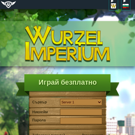
Играй безплатно
Сървър
Никнейм
Парола