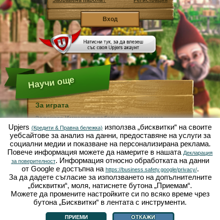
Забравена парола?
Регистрация
Научи още
За играта
Зелената Империя е забавна икономическа
симулация, фокусирана върху градинарството и
Upjers
използва „бисквитки“ на своите
(Кредити & Правна бележка)
земеделието. Като уеб базирана игра, тя върви
уебсайтове за анализ на данни, предоставяне на услуги за
изцяло и само във вашия браузър, без нужда от
социални медии и показване на персонализирана реклама.
допълнително инсталиране или изтегляне!
Повече информация можете да намерите в нашата
Получавайки задачата да бъдете индустриaлно
Декларация
. Информация относно обработката на данни
градинско джудже, Вие ще можете да създадете
за поверителност
своя собствена райска градина. Маруля, моркови,
от Google е достъпна на
.
https://business.safety.google/privacy/
ягоди, спанак или лук - от Вас зависи какво ще
За да дадете съгласие за използването на допълнителните
отглеждате. Посетете приятелския град Зелената
„бисквитки“, моля, натиснете бутона „Приемам“.
Долина, за да търгувате с други играчи, да купувате
Можете да промените настройките си по всяко време чрез
растения, семена или украса за своята градина,
изпълнявайте заявките на своите клиенти и бъдете
бутона „Бисквитки“ в лентата с инструменти.
За играта
|
История
|
|
Правила и ограничения
|
Защита на данни
|
винаги добър съсед ... a може да се събудите един
Условия за ползване
|
Форум
|
Поддръжка
|
Контакт/Условия/Поверителност
|
|
ден и да откриете своята градина, опустошена от
Управлявай Бисквитки
ПРИЕМИ
ОТКАЖИ