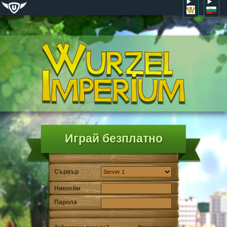
Играй безплатно
Сървър
Никнейм
Парола