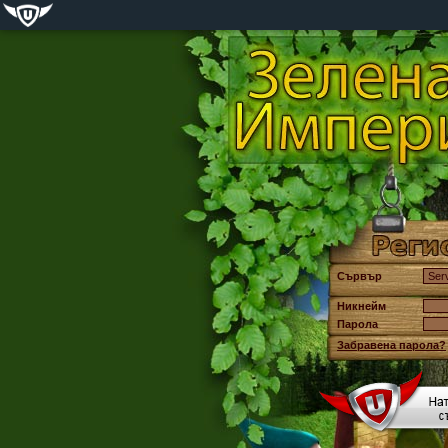
Сървър
Никнейм
Парола
Забравена парола?