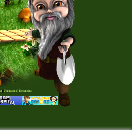
ст
|
|
Управлявай Бисквитки