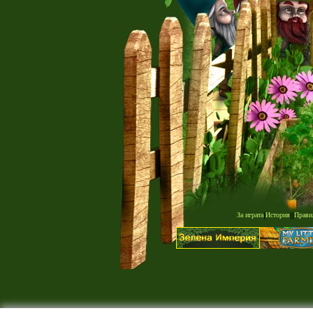
За играта
|
История
|
|
Прави