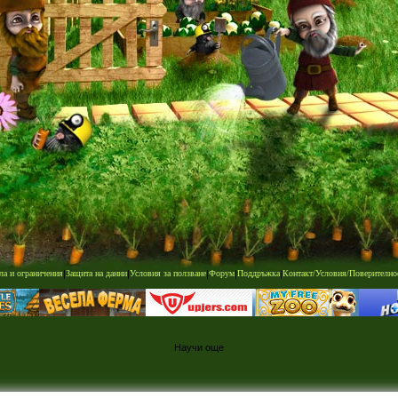
ла и ограничения
|
Защита на данни
|
Условия за ползване
|
Форум
|
Поддръжка
|
Контакт/Условия/Поверително
Научи още