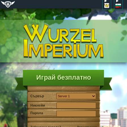
Играй безплатно
Сървър
Никнейм
Парола