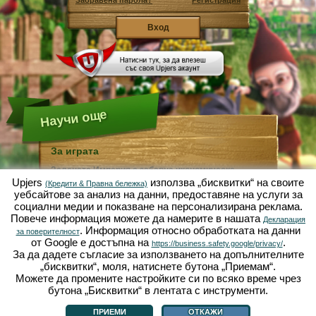
Забравена парола?
Регистрация
Научи още
За играта
Зелената Империя е забавна икономическа
симулация, фокусирана върху градинарството и
Upjers
използва „бисквитки“ на своите
(Кредити & Правна бележка)
земеделието. Като уеб базирана игра, тя върви
уебсайтове за анализ на данни, предоставяне на услуги за
изцяло и само във вашия браузър, без нужда от
социални медии и показване на персонализирана реклама.
допълнително инсталиране или изтегляне!
Повече информация можете да намерите в нашата
Получавайки задачата да бъдете индустриaлно
Декларация
. Информация относно обработката на данни
градинско джудже, Вие ще можете да създадете
за поверителност
своя собствена райска градина. Маруля, моркови,
от Google е достъпна на
.
https://business.safety.google/privacy/
ягоди, спанак или лук - от Вас зависи какво ще
За да дадете съгласие за използването на допълнителните
отглеждате. Посетете приятелския град Зелената
„бисквитки“, моля, натиснете бутона „Приемам“.
Долина, за да търгувате с други играчи, да купувате
Можете да промените настройките си по всяко време чрез
растения, семена или украса за своята градина,
изпълнявайте заявките на своите клиенти и бъдете
бутона „Бисквитки“ в лентата с инструменти.
За играта
|
История
|
|
Правила и ограничения
|
Защита на данни
|
винаги добър съсед ... a може да се събудите един
Условия за ползване
|
Форум
|
Поддръжка
|
Контакт/Условия/Поверителност
|
|
ден и да откриете своята градина, опустошена от
Управлявай Бисквитки
ПРИЕМИ
ОТКАЖИ