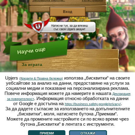
Забравена парола?
Регистрация
Научи още
За играта
Зелената Империя е забавна икономическа
симулация, фокусирана върху градинарството и
Upjers
използва „бисквитки“ на своите
(Кредити & Правна бележка)
земеделието. Като уеб базирана игра, тя върви
уебсайтове за анализ на данни, предоставяне на услуги за
изцяло и само във вашия браузър, без нужда от
социални медии и показване на персонализирана реклама.
допълнително инсталиране или изтегляне!
Повече информация можете да намерите в нашата
Получавайки задачата да бъдете индустриaлно
Декларация
. Информация относно обработката на данни
градинско джудже, Вие ще можете да създадете
за поверителност
своя собствена райска градина. Маруля, моркови,
от Google е достъпна на
.
https://business.safety.google/privacy/
ягоди, спанак или лук - от Вас зависи какво ще
За да дадете съгласие за използването на допълнителните
отглеждате. Посетете приятелския град Зелената
„бисквитки“, моля, натиснете бутона „Приемам“.
Долина, за да търгувате с други играчи, да купувате
Можете да промените настройките си по всяко време чрез
растения, семена или украса за своята градина,
изпълнявайте заявките на своите клиенти и бъдете
бутона „Бисквитки“ в лентата с инструменти.
За играта
|
История
|
|
Правила и ограничения
|
Защита на данни
|
винаги добър съсед ... a може да се събудите един
Условия за ползване
|
Форум
|
Поддръжка
|
Контакт/Условия/Поверителност
|
|
ден и да откриете своята градина, опустошена от
Управлявай Бисквитки
ПРИЕМИ
ОТКАЖИ