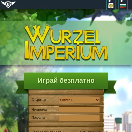
Играй безплатно
Сървър
Никнейм
Парола