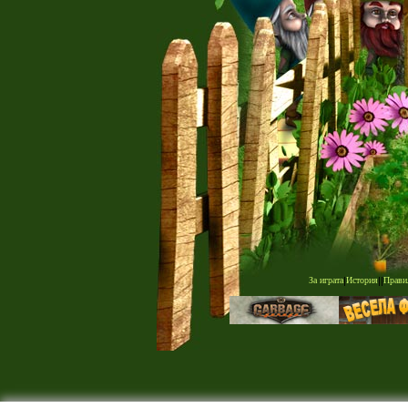
За играта
|
История
|
|
Прави