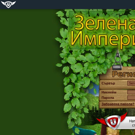
Сървър
Никнейм
Парола
Забравена парола?