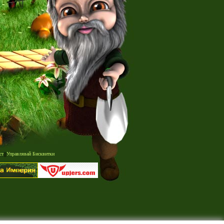
ст
|
|
Управлявай Бисквитки