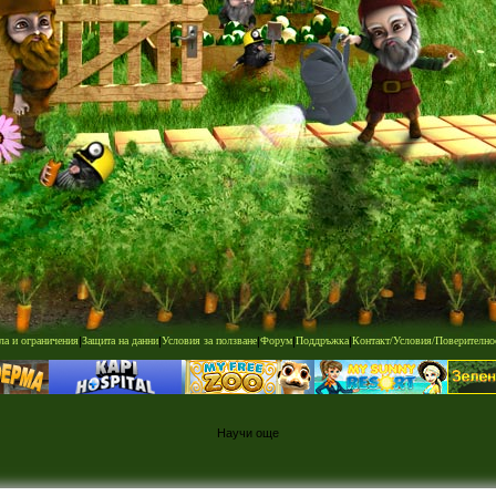
ла и ограничения
|
Защита на данни
|
Условия за ползване
|
Форум
|
Поддръжка
|
Контакт/Условия/Поверително
Научи още