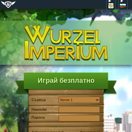
Играй безплатно
Сървър
Никнейм
Парола