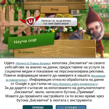
Забравена парола?
Регистрация
Научи още
За играта
Зелената Империя е забавна икономическа
симулация, фокусирана върху градинарството и
Upjers
използва „бисквитки“ на своите
(Кредити & Правна бележка)
земеделието. Като уеб базирана игра, тя върви
уебсайтове за анализ на данни, предоставяне на услуги за
изцяло и само във вашия браузър, без нужда от
социални медии и показване на персонализирана реклама.
допълнително инсталиране или изтегляне!
Повече информация можете да намерите в нашата
Получавайки задачата да бъдете индустриaлно
Декларация
. Информация относно обработката на данни
градинско джудже, Вие ще можете да създадете
за поверителност
своя собствена райска градина. Маруля, моркови,
от Google е достъпна на
.
https://business.safety.google/privacy/
ягоди, спанак или лук - от Вас зависи какво ще
За да дадете съгласие за използването на допълнителните
отглеждате. Посетете приятелския град Зелената
„бисквитки“, моля, натиснете бутона „Приемам“.
Долина, за да търгувате с други играчи, да купувате
Можете да промените настройките си по всяко време чрез
растения, семена или украса за своята градина,
изпълнявайте заявките на своите клиенти и бъдете
бутона „Бисквитки“ в лентата с инструменти.
За играта
|
История
|
|
Правила и ограничения
|
Защита на данни
|
винаги добър съсед ... a може да се събудите един
Условия за ползване
|
Форум
|
Поддръжка
|
Контакт/Условия/Поверителност
|
|
ден и да откриете своята градина, опустошена от
Управлявай Бисквитки
ПРИЕМИ
ОТКАЖИ